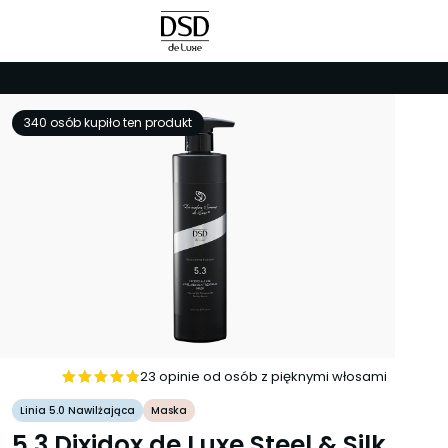
340 osób kupiło ten produkt
23 opinie od osób z pięknymi włosami
Oceniono
Linia 5.0 Nawilżająca
Maska
4.8239130434783
5.3 Dixidox de Luxe Steel & Silk
na 5