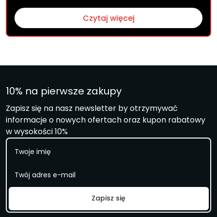
Czytaj więcej
10% na pierwsze zakupy
Zapisz się na nasz newsletter by otrzymywać
informacje o nowych ofertach oraz kupon rabatowy
w wysokości 10%
I
m
i
E
ę
m
a
i
Zapisz się
l
*