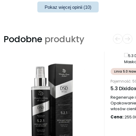
Pokaz więcej opinii (10)
Podobne
produkty
Linia 5.0 Naw
Pojemność: 
5.3 Dixido
Regeneruje i
Opakowanie 2
włosów cienk
Cena:
255.