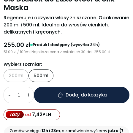
Maska
Regeneruje i odżywia włosy zniszczone. Opakowanie
200 ml i 500 ml. Idealna do włosów cienkich,
delikatnych i kręconych.
255.00
zł
Produkt dostępny (wysyłka 24h)
51.00
zł
/ 100ml
|
Najniższa cena z ostatnich 30 dni:
255.00
zł
.
Wybierz rozmiar:
200ml
500ml
-
+
Dodaj do koszyka
raty
7,42
PLN
od
Zamów w ciągu
12h i 23m
, a zamówienie wyślemy
jutro (7