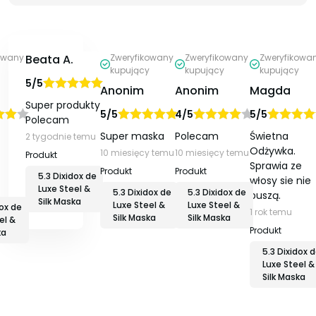
owany
Beata A.
Zweryfikowany
Zweryfikowany
Zweryfikowa
kupujący
kupujący
kupujący
5/5
Anonim
Anonim
Magda
Oceniono
na
Super produkty.
5/5
4/5
5/5
5
Polecam
ono
Oceniono
na
Oceniono
Oceniono
Super maska
Polecam
Świetna
2 tygodnie temu
5
na 5
5
Odżywka.
10 miesięcy temu
10 miesięcy temu
Sprawia ze
5.3 Dixidox de
włosy sie nie
Luxe Steel &
5.3 Dixidox de
5.3 Dixidox de
puszą.
Silk Maska
Luxe Steel &
Luxe Steel &
dox de
1 rok temu
Silk Maska
Silk Maska
el &
ka
5.3 Dixidox 
Luxe Steel &
Silk Maska