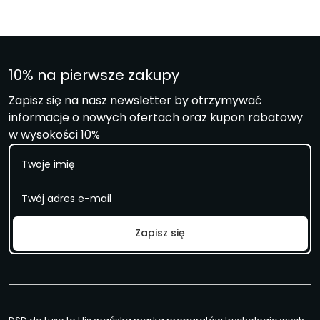
10% na pierwsze zakupy
Zapisz się na nasz newsletter by otrzymywać
informacje o nowych ofertach oraz kupon rabatowy
w wysokości 10%
I
m
i
E
ę
m
a
i
Zapisz się
l
*