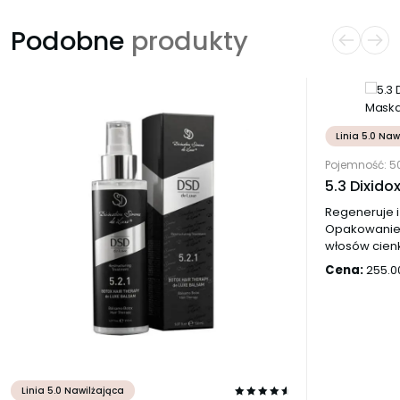
Podobne
produkty
Linia 5.0 Naw
Pojemność: 
5.3 Dixido
Regeneruje i
Opakowanie 2
włosów cienk
Cena:
255.
Linia 5.0 Nawilżająca