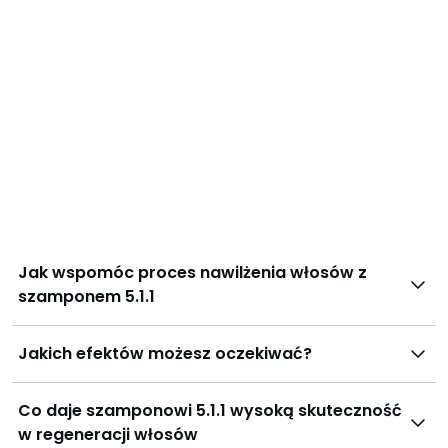
5/5
Oceniono
na
Super
5
3 tygodnie temu
5.1.1 Bo Dsd de Luxe Szampon
Jak wspomóc proces nawilżenia włosów z
szamponem 5.1.1
Jakich efektów możesz oczekiwać?
Co daje szamponowi 5.1.1 wysoką skuteczność
w regeneracji włosów