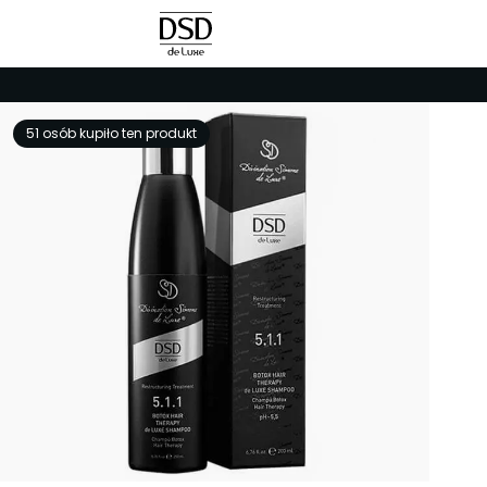
51 osób kupiło ten produkt