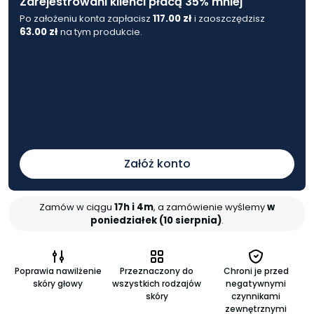
Zarejestrowani klienci płacą 35% mniej
Po założeniu konta zapłacisz
117.00
zł
i zaoszczędzisz
63.00
zł
na tym produkcie.
Załóż konto
Zamów w ciągu
17h i 4m
, a zamówienie wyślemy
w
poniedziałek (10 sierpnia)
.
Poprawia nawilżenie
Przeznaczony do
Chroni je przed
skóry głowy
wszystkich rodzajów
negatywnymi
skóry
czynnikami
zewnętrznymi