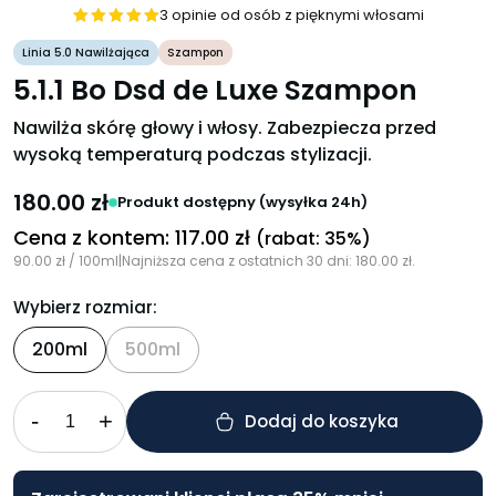
3 opinie od osób z pięknymi włosami
Oceniono
Linia 5.0 Nawilżająca
Szampon
5
na 5
5.1.1 Bo Dsd de Luxe Szampon
Nawilża skórę głowy i włosy. Zabezpiecza przed
wysoką temperaturą podczas stylizacji.
180.00
zł
Produkt dostępny (wysyłka 24h)
Cena z kontem:
117.00
zł
(rabat: 35%)
90.00
zł
/ 100ml
|
Najniższa cena z ostatnich 30 dni:
180.00
zł
.
Wybierz rozmiar:
200ml
500ml
-
+
Dodaj do koszyka