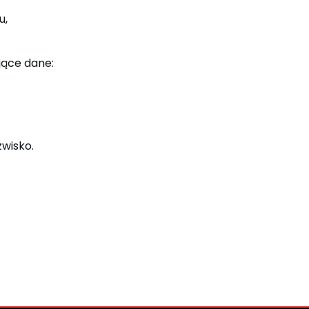
u,
jące dane:
zwisko.