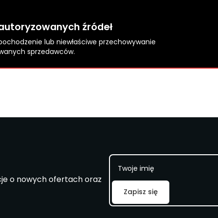
ieautoryzowanych źródeł
pochodzenie lub niewłaściwe przechowywanie
zowanych sprzedawców.
I
m
cje o nowych ofertach oraz
i
ę
Zapisz się