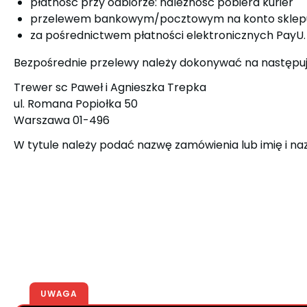
płatność przy odbiorze: należność pobiera kurier
przelewem bankowym/pocztowym na konto sklep
za pośrednictwem płatności elektronicznych PayU.
Bezpośrednie przelewy należy dokonywać na następu
Trewer sc Paweł i Agnieszka Trepka
ul. Romana Popiołka 50
Warszawa 01-496
W tytule należy podać nazwę zamówienia lub imię i na
UWAGA