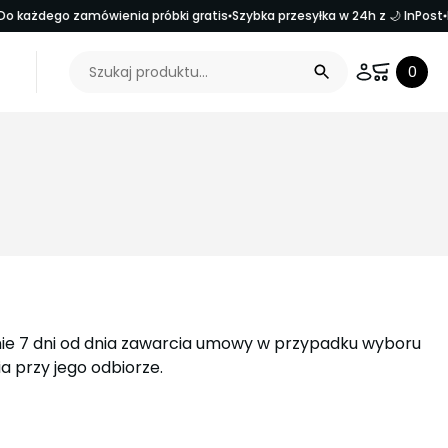
o każdego zamówienia próbki gratis
Szybka przesyłka w 24h z 🌙 InPost
Search Button
Search
0
for:
Nazwa użytkownika
Hasło
Zapamiętaj mnie
minie 7 dni od dnia zawarcia umowy w przypadku wyboru
 przy jego odbiorze.