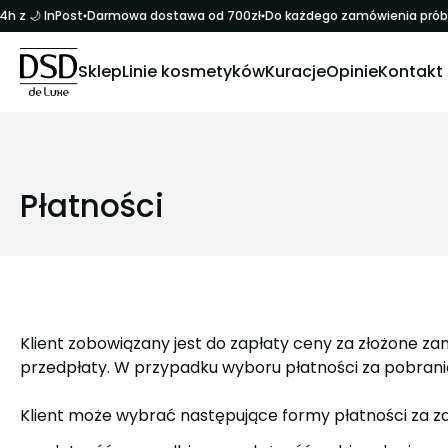
h z 🌙 InPost
Darmowa dostawa od 700zł
Do każdego zamówienia próbki
Sklep
Linie kosmetyków
Kuracje
Opinie
Kontakt
Płatności
Klient zobowiązany jest do zapłaty ceny za złożone za
przedpłaty. W przypadku wyboru płatności za pobranie
Klient może wybrać następujące formy płatności za 