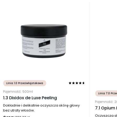
Linia 1.0 Przeciwłojotokowa
Pojemność: 500ml
Linia 7.0 Prz
1.3 Dixidox de Luxe Peeling
Pojemność: 
Dokładnie i delikatnie oczyszcza skórę głowy
7.1 Opium
bez utraty włosów.
Oczyszcza sk