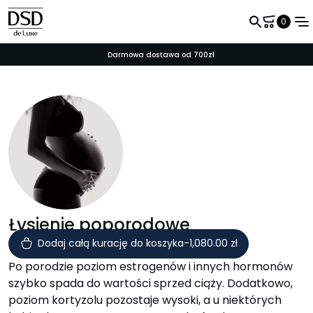
0
rmowa dostawa od 700zł
Do ka
Nazwa użytkownika
Hasło
Zapamiętaj mnie
Łysienie poporodowe
Dodaj całą kurację do koszyka
-
1,080.00
zł
Po porodzie poziom estrogenów i innych hormonów
szybko spada do wartości sprzed ciąży. Dodatkowo,
poziom kortyzolu pozostaje wysoki, a u niektórych