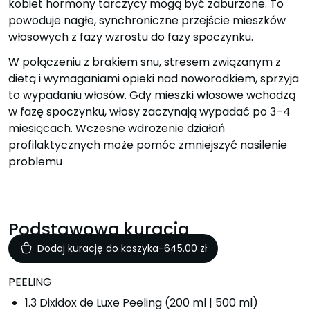
kobiet hormony tarczycy mogą być zaburzone. To
powoduje nagłe, synchroniczne przejście mieszków
włosowych z fazy wzrostu do fazy spoczynku.
W połączeniu z brakiem snu, stresem związanym z
dietą i wymaganiami opieki nad noworodkiem, sprzyja
to wypadaniu włosów. Gdy mieszki włosowe wchodzą
w fazę spoczynku, włosy zaczynają wypadać po 3–4
miesiącach. Wczesne wdrożenie działań
profilaktycznych może pomóc zmniejszyć nasilenie
problemu
Podstawowa kuracja
Dodaj kurację do koszyka
-
645.00
zł
PEELING
1.3 Dixidox de Luxe Peeling (200 ml | 500 ml)