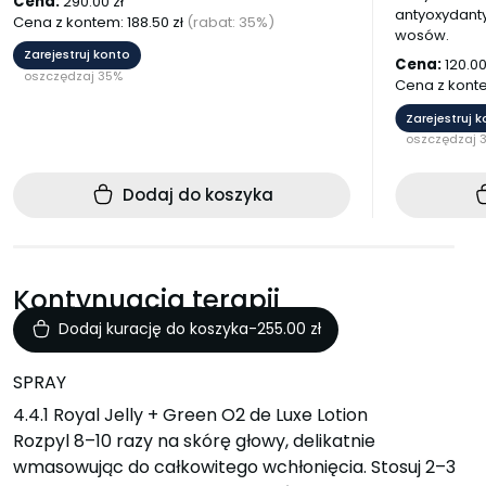
Cena:
290.00
zł
antyoxydanty
Cena z kontem:
188.50
zł
(rabat: 35%)
wosów.
Zarejestruj konto
Cena:
120.0
oszczędzaj 35%
Cena z kont
Zarejestruj 
oszczędzaj 
Dodaj do koszyka
Kontynuacja terapii
Dodaj kurację do koszyka
-
255.00
zł
SPRAY
4.4.1 Royal Jelly + Green O2 de Luxe Lotion
Rozpyl 8–10 razy na skórę głowy, delikatnie
wmasowując do całkowitego wchłonięcia. Stosuj 2–3