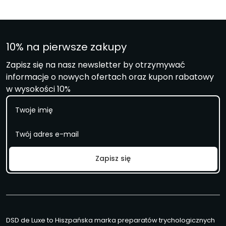
10% na pierwsze zakupy
Zapisz się na nasz newsletter by otrzymywać
informacje o nowych ofertach oraz kupon rabatowy
w wysokości 10%
I
m
i
E
ę
m
a
i
Zapisz się
l
*
DSD de Luxe to Hiszpańska marka preparatów trychologicznych