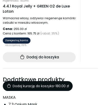
Pojemność: 150ml
4.4.1 Royal Jelly + GREEN O2 de Luxe
Loton
Wzmacnia włosy, odżywia i regeneruje komórki
cebulki w mieszku włosowym.
Cena:
255.00
zł
Cena z kontem:
165.75
zł
(rabat: 35%)
Zarejestruj konto
oszczędzaj 35%
Dodaj do koszyka
Dodatkowe produkty
Dodaj kurację do koszyka
-
180.00
zł
MASKA
7.3 Opium Mask