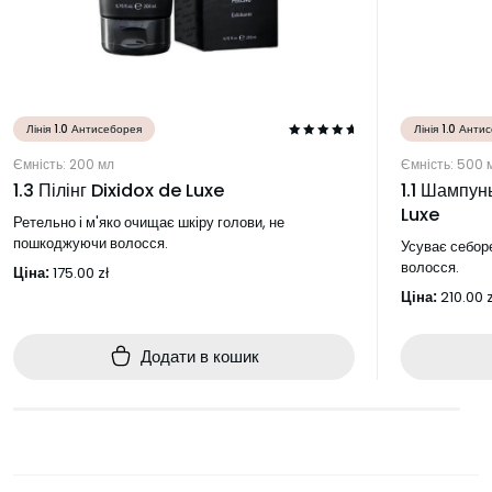
Лінія 1.0 Антисеборея
Лінія 1.0 Анти
Ємність: 200 мл
Ємність: 500 
1.3 Пілінг Dixidox de Luxe
1.1 Шампун
Luxe
Ретельно і м'яко очищає шкіру голови, не
пошкоджуючи волосся.
Усуває себоре
волосся.
Ціна:
175.00
zł
Ціна:
210.00
z
Додати в кошик