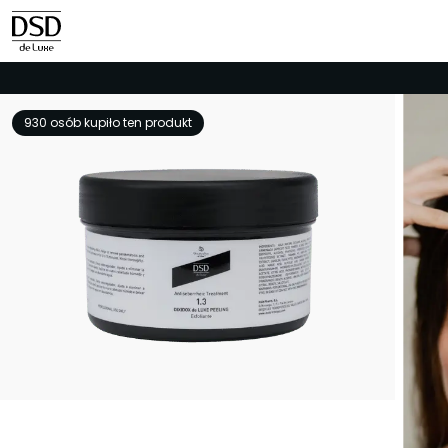
930 osób kupiło ten produkt