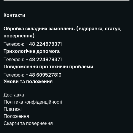
Е
л
е
Контакти
к
т
Обробка складних замовлень (відправка, статус,
р
повернення)
о
н
Телефон:
+48 224878371
н
Трихологічна допомога
а
Телефон:
+48 224878371
п
Повідомлення про технічні проблеми
о
ш
Телефон:
+48 609527810
т
Умови та положення
а
*
Доставка
Політика конфіденційності
Платежі
Положення
Скарги та повернення