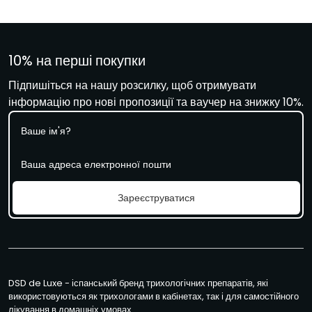
10% на перші покупки
Підпишіться на нашу розсилку, щоб отримувати
інформацію про нові пропозиції та ваучер на знижку 10%.
І
м
'
Е
я
л
е
к
Зареєструватися
т
р
о
н
н
а
DSD de Luxe - іспанський бренд трихологічних препаратів, які
п
використовуються як трихологами в кабінетах, так і для самостійного
о
лікування в домашніх умовах.