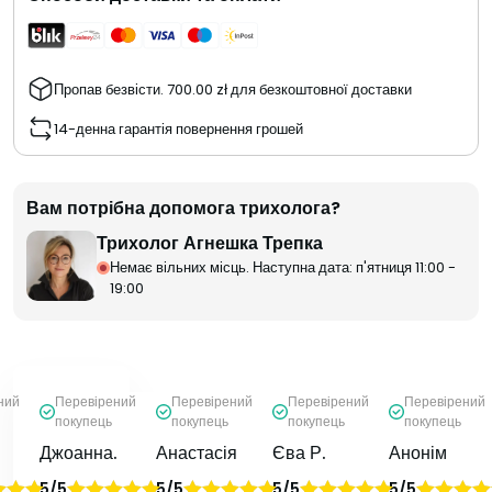
Пропав безвісти.
700.00
zł
для безкоштовної доставки
14-денна гарантія повернення грошей
Вам потрібна допомога трихолога?
Трихолог Агнешка Трепка
Немає вільних місць. Наступна дата: п'ятниця 11:00 -
19:00
ний
Перевірений
Перевірений
Перевірений
Перевірений
покупець
покупець
покупець
покупець
Джоанна.
Анастасія
Єва Р.
Анонім
5/5
5/5
5/5
5/5