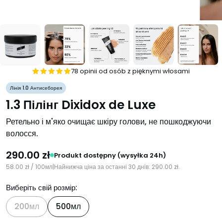
78 opinii od osób z pięknymi włosami
Рейтинг
Лінія 1.0 Антисеборея
4.94
з 5
1.3 Пілінг Dixidox de Luxe
Ретельно і м'яко очищає шкіру голови, не пошкоджуючи
волосся.
290.00
zł
Produkt dostępny (wysyłka 24h)
58.00
zł
/ 100мл
|
Найнижча ціна за останні 30 днів:
290.00
zł
.
Виберіть свій розмір:
200мл
500мл