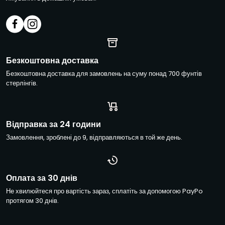
ш
т
а
*
*
Е
Безкоштовна доставка
л
Безкоштовна доставка для замовлень на суму понад 700 фунтів
е
стерлінгів.
к
т
р
о
Відправка за 24 години
н
н
Замовлення, зроблені до 9, відправляються в той же день.
а
п
о
ш
Оплата за 30 днів
т
Не хвилюйтеся про вартість зараз, сплатіть за допомогою PayPo
а
протягом 30 днів.
*
*