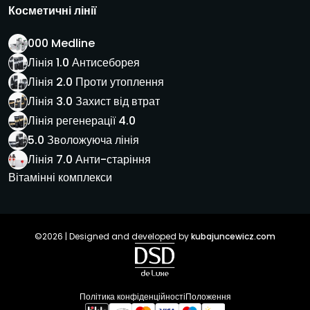
Косметичні лінії
000 Medline
Лінія 1.0 Антисеборея
Лінія 2.0 Проти утоплення
Лінія 3.0 Захист від втрат
Лінія регенерації 4.0
5.0 Зволожуюча лінія
Лінія 7.0 Анти-старіння
Вітамінні комплекси
©2026 | Designed and developed by
kubajuncewicz.com
Політика конфіденційності
Положення