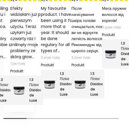
ono
na
Oceniono
na
Oceniono
na
Oceniono
na
Oceniono
ling
Efekty
My favourite
Після
Мега пружне
5
5
5
5
u i
widziałam już po
product. I have
начісування
волосся від
st
pierwszym
been using it for
шкіра голови
коренів!
ca.
użyciu. Teraz
more that a
очищається, поки
3 роки тому
użyłam już
year. It should
ви не відчуєте
tóry
czwarty raz i
be done
легкість волосся.
1.3
obie z
zniknęły moje
regulary for all
Рекомендую від
Пілін
problemy ze
types of…
щирого серця.
Dixi
m.…
skórą głow…
3 роки тому
3 роки тому
de
1 рік тому
Luxe
1.3
1.3
Пілінг
Пілінг
1.3
1.3
Dixidox
Dixidox
Пілінг
Пілінг
de
de
Dixidox
Dixidox
Luxe
Luxe
de
de
Luxe
Luxe