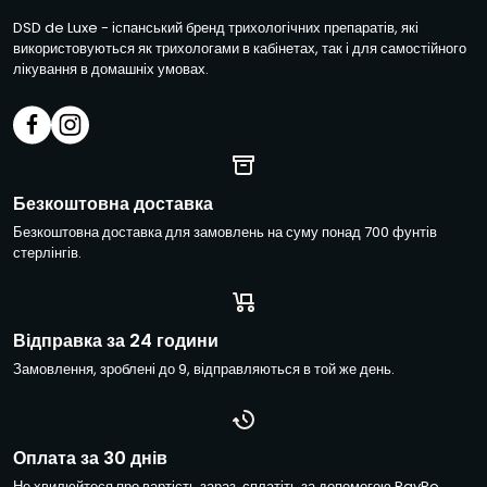
а
DSD de Luxe - іспанський бренд трихологічних препаратів, які
п
використовуються як трихологами в кабінетах, так і для самостійного
о
лікування в домашніх умовах.
ш
т
а
*
*
Е
Безкоштовна доставка
л
Безкоштовна доставка для замовлень на суму понад 700 фунтів
е
стерлінгів.
к
т
р
о
Відправка за 24 години
н
н
Замовлення, зроблені до 9, відправляються в той же день.
а
п
о
ш
Оплата за 30 днів
т
Не хвилюйтеся про вартість зараз, сплатіть за допомогою PayPo