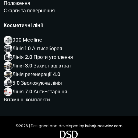
Положення
Скарги та повернення
Косметичні лінії
000 Medline
Лінія 1.0 Антисеборея
Лінія 2.0 Проти утоплення
Лінія 3.0 Захист від втрат
Лінія регенерації 4.0
5.0 Зволожуюча лінія
Лінія 7.0 Анти-старіння
Вітамінні комплекси
©2026 | Designed and developed by
kubajuncewicz.com