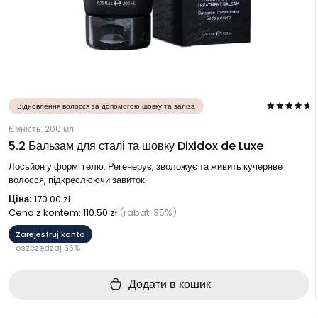
Відновлення волосся за допомогою шовку та заліза
Ємність: 200 мл
5.2 Бальзам для сталі та шовку Dixidox de Luxe
Лосьйон у формі гелю. Регенерує, зволожує та живить кучеряве
волосся, підкреслюючи завиток.
Ціна:
170.00
zł
Cena z kontem:
110.50
zł
(rabat: 35%)
Zarejestruj konto
oszczędzaj 35%
Додати в кошик