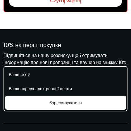
Czytaj więcej
10% на перші покупки
Підпишіться на нашу розсилку, щоб отримувати
інформацію про нові пропозиції та ваучер на знижку 10%.
І
м
'
Е
я
л
е
к
Зареєструватися
т
р
о
н
н