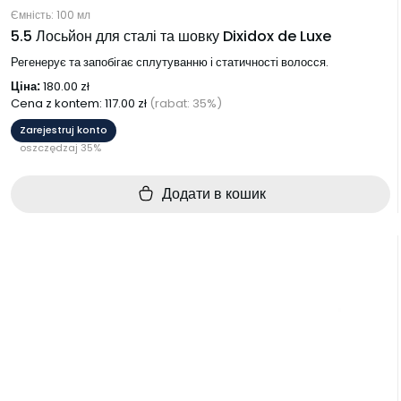
Ємність: 100 мл
5.5 Лосьйон для сталі та шовку Dixidox de Luxe
Регенерує та запобігає сплутуванню і статичності волосся.
Ціна:
180.00
zł
Cena z kontem:
117.00
zł
(rabat: 35%)
Zarejestruj konto
oszczędzaj 35%
Додати в кошик