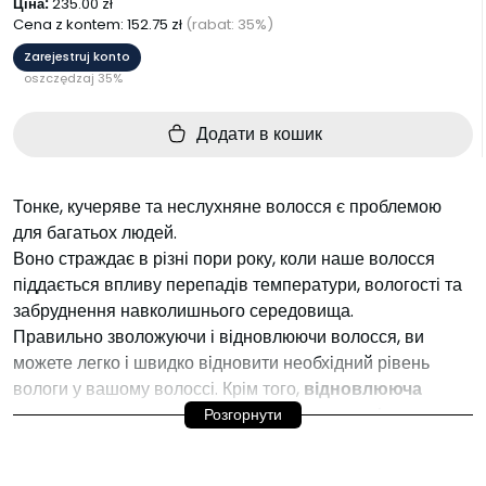
Ціна:
235.00
zł
Cena z kontem:
152.75
zł
(rabat: 35%)
Zarejestruj konto
oszczędzaj 35%
Додати в кошик
Тонке, кучеряве та неслухняне волосся є проблемою
для багатьох людей.
Воно страждає в різні пори року, коли наше волосся
піддається впливу перепадів температури, вологості та
забруднення навколишнього середовища.
Правильно зволожуючи і відновлюючи волосся, ви
можете легко і швидко відновити необхідний рівень
вологи у вашому волоссі. Крім того,
відновлююча
косметика для волосся
захищає
волосся
від впливу
Розгорнути
ультрафіолетових променів і високих температур,
наприклад, при використанні плойок, фенів і