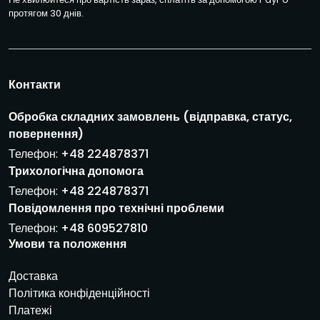
а
протягом 30 днів.
*
*
Е
л
е
Контакти
к
т
Обробка складних замовлень (відправка, статус,
р
повернення)
о
н
Телефон:
+48 224878371
н
Трихологічна допомога
а
Телефон:
+48 224878371
п
Повідомлення про технічні проблеми
о
ш
Телефон:
+48 609527810
т
Умови та положення
а
*
Доставка
Політика конфіденційності
Платежі