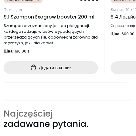
Ємність: 10 x 1
Потенціал:
9.4 Лосьйо
9.1 Szampon Exogrow booster 200 ml
Сприяє кращо
Szampon przeznaczony jest do pielęgnacji
każdego rodzaju włosów wypadających i
Ціна:
600.00
przerzedzających się, odpowiedni zarówno dla
mężczyzn, jak i dla kobiet.
Ціна:
180.00
zł
Додати в кошик
Najczęściej
zadawane pytania.