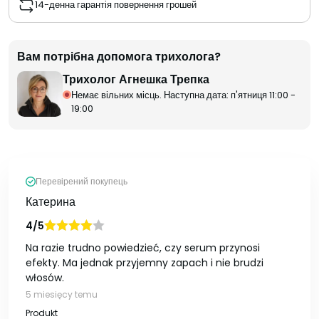
14-денна гарантія повернення грошей
Вам потрібна допомога трихолога?
Трихолог Агнешка Трепка
Немає вільних місць. Наступна дата: п'ятниця 11:00 -
19:00
Перевірений покупець
Катерина
4/5
Oceniono
Na razie trudno powiedzieć, czy serum przynosi
na 5
efekty. Ma jednak przyjemny zapach i nie brudzi
włosów.
5 miesięcy temu