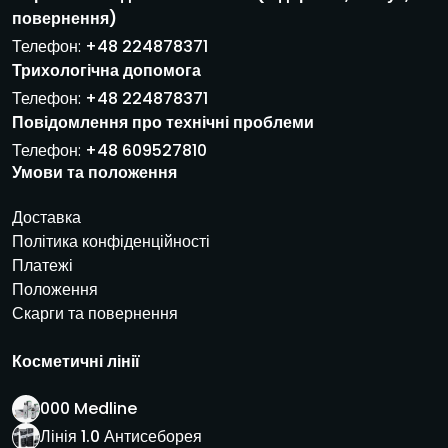
р
повернення)
о
н
Телефон:
+48 224878371
н
Трихологічна допомога
а
Телефон:
+48 224878371
п
Повідомлення про технічні проблеми
о
ш
Телефон:
+48 609527810
т
Умови та положення
а
*
Доставка
Політика конфіденційності
Платежі
Положення
Скарги та повернення
Косметичні лінії
000 Medline
Лінія 1.0 Антисеборея