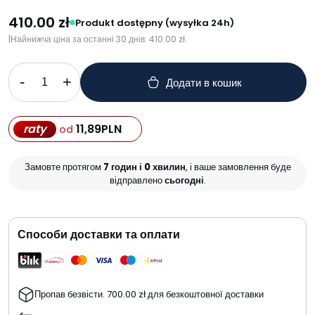
410.00
zł
Produkt dostępny (wysyłka 24h)
|
Найнижча ціна за останні 30 днів:
410.00
zł
.
-
+
Додати в кошик
raty
11,89
PLN
od
Замовте протягом
7 годин і 0 хвилин
, і ваше замовлення буде
відправлено
сьогодні
.
Способи доставки та оплати
Пропав безвісти.
700.00
zł
для безкоштовної доставки