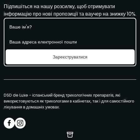
Підпишіться на нашу розсилку, щоб отримувати
інформацію про нові пропозиції та ваучер на знижку 10%.
І
м
'
Е
я
л
е
к
Зареєструватися
т
р
о
н
н
а
DSD de Luxe - іспанський бренд трихологічних препаратів, які
п
використовуються як трихологами в кабінетах, так і для самостійного
о
лікування в домашніх умовах.
ш
т
а
*
*