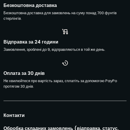
Е
Безкоштовна доставка
л
Безкоштовна доставка для замовлень на суму понад 700 фунтів
е
стерлінгів.
к
т
р
о
Відправка за 24 години
н
н
Замовлення, зроблені до 9, відправляються в той же день.
а
п
о
ш
Оплата за 30 днів
т
Не хвилюйтеся про вартість зараз, сплатіть за допомогою PayPo
а
протягом 30 днів.
*
*
Е
л
е
Контакти
к
т
Обробка складних замовлень (відправка, статус,