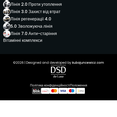
Лінія 2.0 Проти утоплення
Лінія 3.0 Захист від втрат
Лінія регенерації 4.0
5.0 Зволожуюча лінія
Лінія 7.0 Анти-старіння
Вітамінні комплекси
©2026 | Designed and developed by
kubajuncewicz.com
Політика конфіденційності
Положення