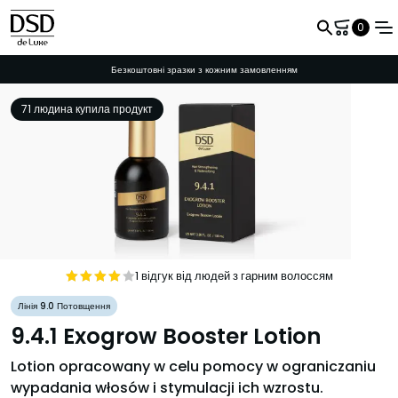
0
Безкоштовні зразки з кожним замовленням
71 людина купила продукт
Ім'я користувача
Пароль
Пам'ятай мене.
1 відгук від людей з гарним волоссям
Oceniono
Лінія 9.0 Потовщення
4
na 5
9.4.1 Exogrow Booster Lotion
Lotion opracowany w celu pomocy w ograniczaniu
wypadania włosów i stymulacji ich wzrostu.