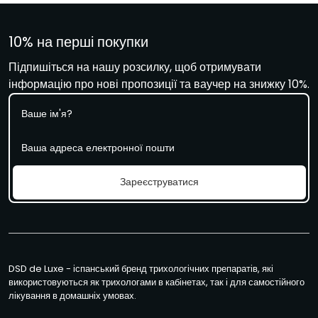
10% на перші покупки
Підпишіться на нашу розсилку, щоб отримувати
інформацію про нові пропозиції та ваучер на знижку 10%.
І
м
'
Е
я
л
е
к
Зареєструватися
т
р
о
н
н
а
DSD de Luxe - іспанський бренд трихологічних препаратів, які
п
використовуються як трихологами в кабінетах, так і для самостійного
о
лікування в домашніх умовах.
ш