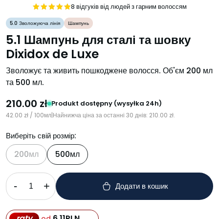
8 відгуків від людей з гарним волоссям
Oceniono
5.0 Зволожуюча лінія
Шампунь
5
na 5
5.1 Шампунь для сталі та шовку
Dixidox de Luxe
Зволожує та живить пошкоджене волосся. Об'єм 200 мл
та 500 мл.
210.00
zł
Produkt dostępny (wysyłka 24h)
42.00
zł
/ 100мл
|
Найнижча ціна за останні 30 днів:
210.00
zł
.
Виберіть свій розмір:
200мл
500мл
-
+
Додати в кошик
raty
6,11
PLN
od