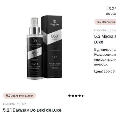
5.0 Зволожуюч
Ємність: 500 
5.3 Маска з
Luxe
Відновлює та
Розфасовка п
підходить для
волосся.
Ціна:
255.00
5.0 Зволожуюча лінія
Ємність: 150 мл
5.2.1 Бальзам Bo Dsd de Luxe