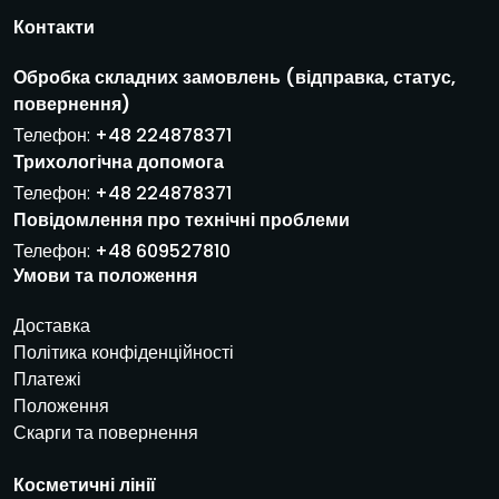
е
Контакти
к
т
Обробка складних замовлень (відправка, статус,
р
повернення)
о
н
Телефон:
+48 224878371
н
Трихологічна допомога
а
Телефон:
+48 224878371
п
Повідомлення про технічні проблеми
о
ш
Телефон:
+48 609527810
т
Умови та положення
а
*
Доставка
Політика конфіденційності
Платежі
Положення
Скарги та повернення
Косметичні лінії