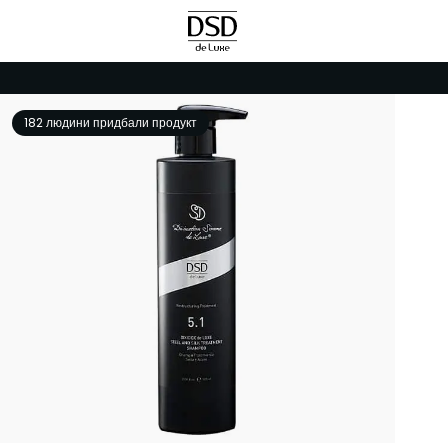
182 людини придбали продукт