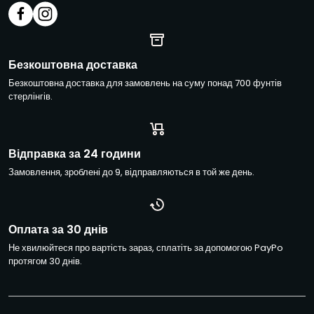
т
а
*
*
Е
Безкоштовна доставка
л
Безкоштовна доставка для замовлень на суму понад 700 фунтів
е
стерлінгів.
к
т
р
о
Відправка за 24 години
н
н
Замовлення, зроблені до 9, відправляються в той же день.
а
п
о
ш
Оплата за 30 днів
т
Не хвилюйтеся про вартість зараз, сплатіть за допомогою PayPo
а
протягом 30 днів.
*
*
Е
л