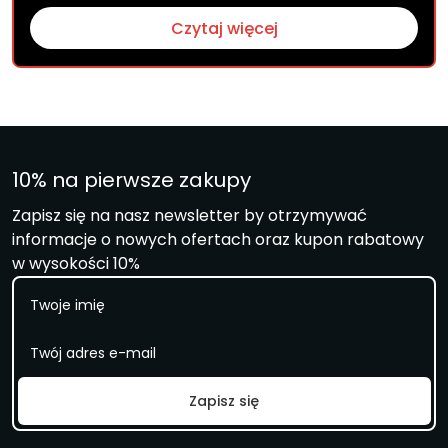
Czytaj więcej
10% na pierwsze zakupy
Zapisz się na nasz newsletter by otrzymywać
informacje o nowych ofertach oraz kupon rabatowy
w wysokości 10%
I
m
i
E
ę
m
a
i
Zapisz się
l
*