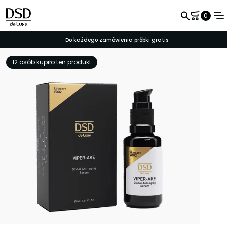
0
Do każdego zamówienia próbki gratis
12 osób kupiło ten produkt
Nazwa użytkownika
Hasło
Zapamiętaj mnie