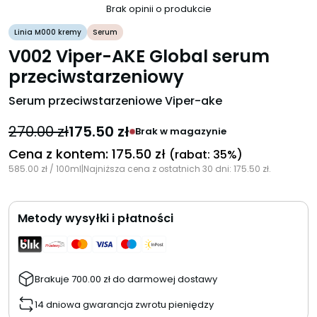
Brak opinii o produkcie
Linia M000 kremy
Serum
V002 Viper-AKE Global serum
przeciwstarzeniowy
Serum przeciwstarzeniowe Viper-ake
270.00
zł
175.50
zł
Brak w magazynie
Cena z kontem:
175.50
zł
(rabat: 35%)
585.00
zł
/ 100ml
|
Najniższa cena z ostatnich 30 dni:
175.50
zł
.
Metody wysyłki i płatności
Brakuje
700.00
zł
do darmowej dostawy
14 dniowa gwarancja zwrotu pieniędzy