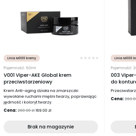
Linia M000 kremy
Linia M000 k
Pojemność: 50ml
Pojemność: 2
V001 Viper-AKE Global krem
003 Viper
przeciwstarzeniowy
do kontur
Krem Anti-aging działa na zmarszczki
Przeciwstarz
wywołane ruchami mięśni twarzy, poprawiając
Cena:
260.
jędrność i koloryt twarzy.
Pierwotna
Aktualna
Cena:
260.00
zł
169.00
zł
cena
cena
wynosiła:
wynosi:
Brak na magazynie
260.00 zł.
169.00 zł.