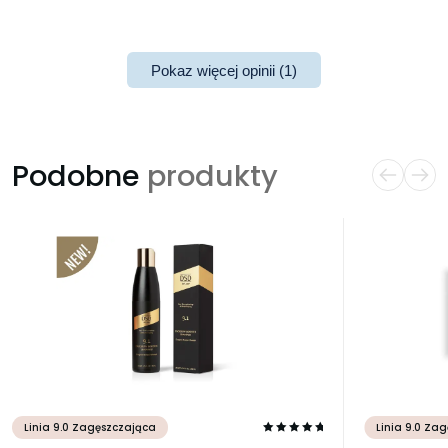
Pokaz więcej opinii (1)
Podobne
produkty
Linia 9.0 Za
Linia 9.0 Zagęszczająca