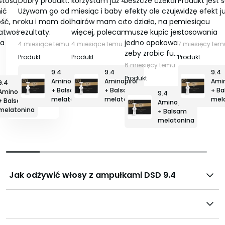
stosuję,
Dobry produkt.
korzystam już 4
Jeszcze czekam na
Produkt jest s
5
5
5
5
ić
Używam go od około
miesiąc i baby
efekty ale czuje ze
widzę efekt ju
ść, na plus
roku i mam dobre
hairów mam coraz
to działa, na pewno
miesiącu
łatwość
rezultaty.
więcej, polecam
musze kupic jeszcze
stosowania
ia
jedno opakowanie
4 miesiące temu
4 miesiące temu
7 miesięcy tem
zeby zrobic fu…
6 miesięcy temu
9.4
9.4
9.4
Aminopirol
Aminopirol
Amin
9.4
+ Balsam
+ Balsam
+ B
Aminopirol
9.4
melatonina
melatonina
mel
+ Balsam
Aminopirol
melatonina
+ Balsam
melatonina
Jak odżywić włosy z ampułkami DSD 9.4