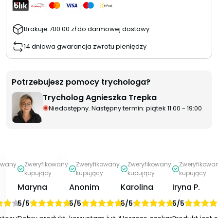
Brakuje
700.00
zł
do darmowej dostawy
14 dniowa gwarancja zwrotu pieniędzy
Potrzebujesz pomocy trychologa?
Trycholog Agnieszka Trepka
Niedostępny. Następny termin: piątek 11:00 - 19:00
owany
Zweryfikowany
Zweryfikowany
Zweryfikowany
Zweryfikowa
kupujący
kupujący
kupujący
kupujący
Maryna
Anonim
Karolina
Iryna P.
5/5
5/5
5/5
5/5
ono
Oceniono
na
Oceniono
na
Oceniono
na
Oceniono