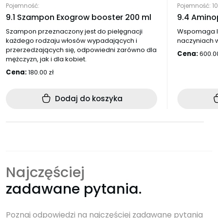
Pojemność: 10
Pojemność:
9.4 Amino
9.1 Szampon Exogrow booster 200 ml
Wspomaga l
Szampon przeznaczony jest do pielęgnacji
naczyniach 
każdego rodzaju włosów wypadających i
przerzedzających się, odpowiedni zarówno dla
Cena:
600.
mężczyzn, jak i dla kobiet.
Cena:
180.00
zł
Dodaj do koszyka
Najczęściej
zadawane pytania.
Poznaj odpowiedzi na najczęściej zadawane pytania