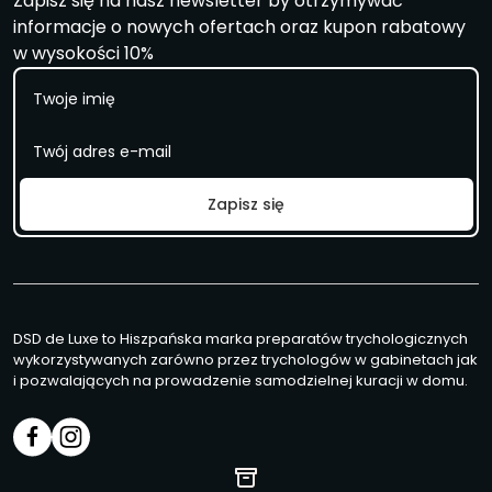
Zapisz się na nasz newsletter by otrzymywać
informacje o nowych ofertach oraz kupon rabatowy
w wysokości 10%
I
m
i
E
ę
m
a
i
Zapisz się
l
*
DSD de Luxe to Hiszpańska marka preparatów trychologicznych
wykorzystywanych zarówno przez trychologów w gabinetach jak
i pozwalających na prowadzenie samodzielnej kuracji w domu.