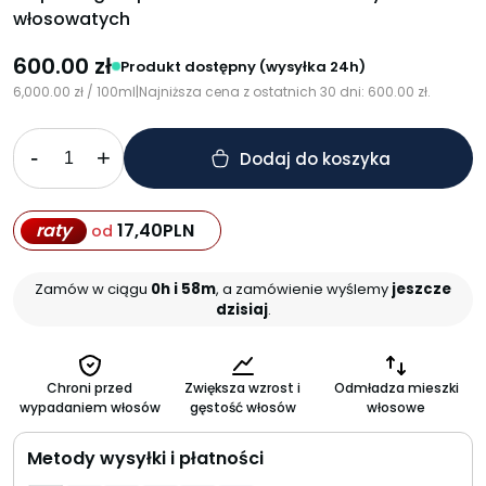
włosowatych
600.00
zł
Produkt dostępny (wysyłka 24h)
6,000.00
zł
/ 100ml
|
Najniższa cena z ostatnich 30 dni:
600.00
zł
.
-
+
Dodaj do koszyka
raty
17,40
PLN
od
Zamów w ciągu
0h i 58m
, a zamówienie wyślemy
jeszcze
dzisiaj
.
Chroni przed
Zwiększa wzrost i
Odmładza mieszki
wypadaniem włosów
gęstość włosów
włosowe
Metody wysyłki i płatności