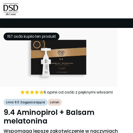
157 osób kupiło ten produkt
6 opinii od osób z pięknymi włosami
Oceniono
Linia 9.0 Zagęszczająca
Lotion
4.83
na 5
9.4 Aminopirol + Balsam
melatonina
Wspomaga lepsze zakotwiczenie w naczyniach