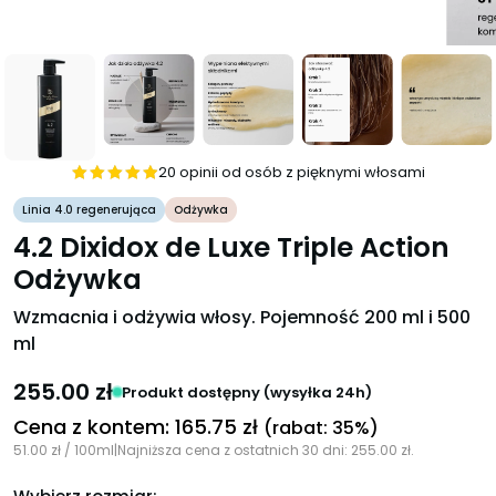
20 opinii od osób z pięknymi włosami
Oceniono
Linia 4.0 regenerująca
Odżywka
4.951
na 5
4.2 Dixidox de Luxe Triple Action
Odżywka
Wzmacnia i odżywia włosy. Pojemność 200 ml i 500
ml
255.00
zł
Produkt dostępny (wysyłka 24h)
Cena z kontem:
165.75
zł
(rabat: 35%)
51.00
zł
/ 100ml
|
Najniższa cena z ostatnich 30 dni:
255.00
zł
.