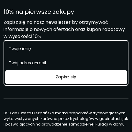
10% na pierwsze zakupy
Zapisz się na nasz newsletter by otrzymywać
informacje o nowych ofertach oraz kupon rabatowy
w wysokości 10%
I
m
i
E
ę
m
a
i
Zapisz się
l
*
DSD de Luxe to Hiszpańska marka preparatów trychologicznych
wykorzystywanych zarówno przez trychologów w gabinetach jak
i pozwalających na prowadzenie samodzielnej kuracji w domu.