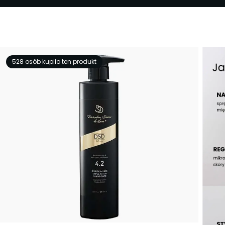
528 osób kupiło ten produkt