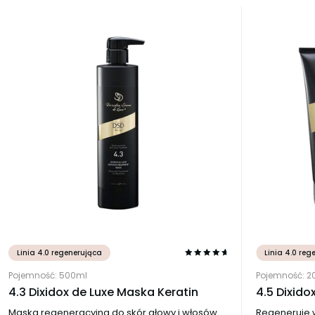
Linia 4.0 regenerująca
Linia 4.0 reg
Pojemność: 500ml
Pojemność: 2
4.3 Dixidox de Luxe Maska Keratin
4.5 Dixido
Maska regeneracyjna do skór głowy i włosów.
Regeneruje 