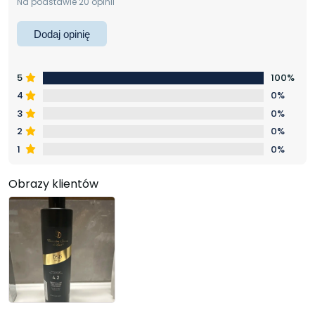
Na podstawie 20 opinii
Dodaj opinię
5
100%
4
0%
3
0%
2
0%
1
0%
Obrazy klientów