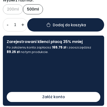
Wybierz rozmiar:
200ml
500ml
-
+
Dodaj do koszyka
Zarejestrowani klienci płacą 35% mniej
Po założeniu konta zapłacisz
165.75
zł
i zaoszczędzisz
89.25
zł
na tym produkcie.
Załóż konto