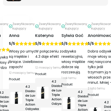
owany
Zweryfikowany
Zweryfikowany
Zweryfikowany
Zweryfikowa
kupujący
kupujący
kupujący
kupujący
a
Anna
Kateryna
Sylwia Goć
Anonimow
5/5
5/5
5/5
5/5
Oceniono
na
Oceniono
na
Oceniono
na
Oceniono
Włosy po umyciu
W połączeniu z
odżywka
Dobra odżywk
ono
na
5
5
5
5
są miękkie i
4.3 daje efekt
rewelacyjna,
moje włosy s
ywka do
lśniące. Uwielbiam
wow
włosy miękkie
niej nasycone
łosy są
zapach!
dobrze się
tylko jeśli
rdzo
12 miesięcy temu
rozczesują.
trzymam ją 
12 miesięcy temu
włosach prze
1 rok temu
4.2
minut. Mniej 
Dixidox
4.2
2 lata temu
de Luxe
Dixidox
4.2
4.2
Triple
de Luxe
Dixidox
Dixidox
Action
Triple
de Luxe
de Luxe
4.2
Odżywka
Action
Triple
Triple
Dixi
Odżywka
Action
Action