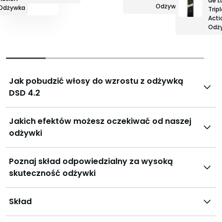
de L
Odżywka
Odżywka
Trip
Acti
Odż
Jak pobudzić włosy do wzrostu z odżywką
DSD 4.2
Jakich efektów możesz oczekiwać od naszej
odżywki
Poznaj skład odpowiedzialny za wysoką
skuteczność odżywki
Skład