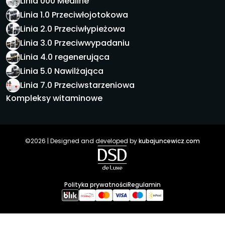
Linia 000 Medline
Linia 1.0 Przeciwłojotokowa
Linia 2.0 Przeciwłypieżowa
Linia 3.0 Przeciwwypadaniu
Linia 4.0 regenerująca
Linia 5.0 Nawilżająca
Linia 7.0 Przeciwstarzeniowa
Kompleksy witaminowe
©2026 | Designed and developed by
kubajuncewicz.com
Polityka prywatności
Regulamin