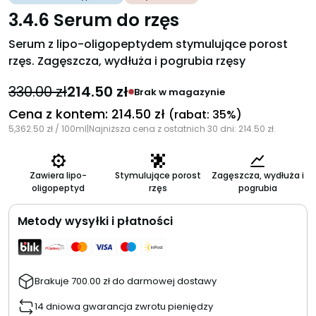
4
na 5
3.4.6 Serum do rzęs
Serum z lipo-oligopeptydem stymulujące porost
rzęs. Zagęszcza, wydłuża i pogrubia rzęsy
330.00
zł
214.50
zł
Brak w magazynie
Cena z kontem:
214.50
zł
(rabat: 35%)
5,362.50
zł
/ 100ml
|
Najniższa cena z ostatnich 30 dni:
214.50
zł
.
Zawiera lipo-
Stymulujące porost
Zagęszcza, wydłuża i
oligopeptyd
rzęs
pogrubia
Metody wysyłki i płatności
Brakuje
700.00
zł
do darmowej dostawy
14 dniowa gwarancja zwrotu pieniędzy