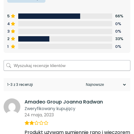
5
66%
4
0%
3
0%
2
33%
1
0%
1-3 z 3 recenzji
Amadeo Group Joanna Radwan
Zweryfikowany kupujący
24 maja, 2023
Produkt używam sumiennie rano i wieczorem