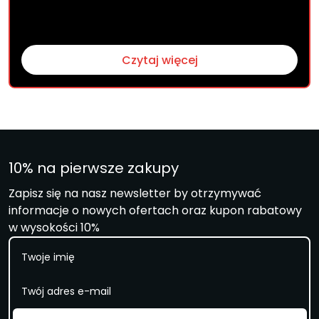
Czytaj więcej
10% na pierwsze zakupy
Zapisz się na nasz newsletter by otrzymywać
informacje o nowych ofertach oraz kupon rabatowy
w wysokości 10%
I
m
i
E
ę
m
a