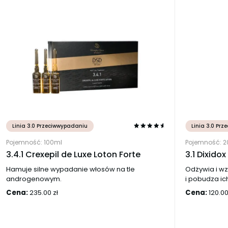
Linia 3.0 Przeciwwypadaniu
Linia 3.0 Pr
Pojemność: 100ml
Pojemność: 
3.4.1 Crexepil de Luxe Loton Forte
3.1 Dixido
Hamuje silne wypadanie włosów na tle
Odżywia i w
androgenowym.
i pobudza ic
Cena:
235.00
zł
Cena:
120.0