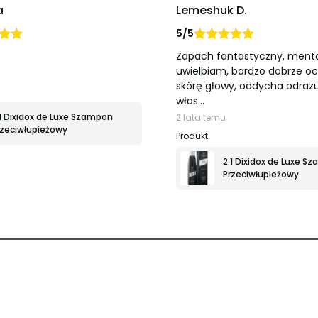
a
Lemeshuk D.
5/5
no
na
Oceniono
na
Zapach fantastyczny, mento
5
uwielbiam, bardzo dobrze o
skórę głowy, oddycha odrazu
włos…
.1 Dixidox de Luxe Szampon
2 lata temu
rzeciwłupieżowy
2.1 Dixidox de Luxe S
Przeciwłupieżowy