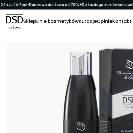
4h z 🌙 InPost
Darmowa dostawa od 700zł
Do każdego zamówienia próbki
Sklep
Linie kosmetyków
Kuracje
Opinie
Kontakt