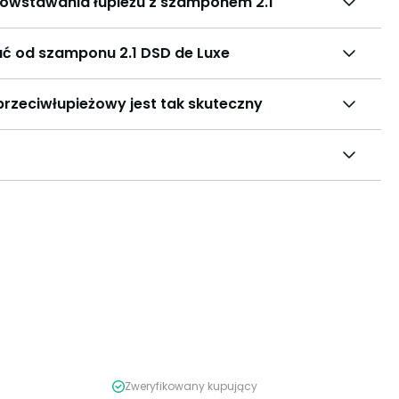
owstawania łupieżu z szamponem 2.1
ć od szamponu 2.1 DSD de Luxe
rzeciwłupieżowy jest tak skuteczny
Zweryfikowany kupujący