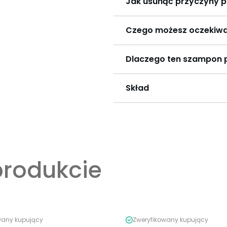
Jak usunąć przyczyny p
Czego możesz oczekiwa
Dlaczego ten szampon p
Skład
produkcie
wany kupujący
Zweryfikowany kupujący