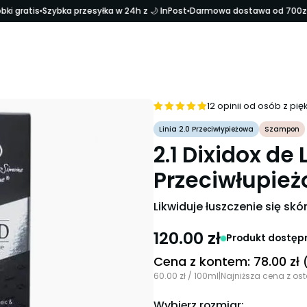
 gratis
Szybka przesyłka w 24h z 🌙 InPost
Darmowa dostawa od 700zł
12 opinii od osób z pi
Oceniono
Linia 2.0 Przeciwłypieżowa
Szampon
4.92
na 5
2.1 Dixidox d
Przeciwłupie
Likwiduje łuszczenie się skór
120.00
zł
Produkt dostępn
Cena z kontem:
78.00
zł
60.00
zł
/ 100ml
|
Najniższa cena z ost
Wybierz rozmiar: