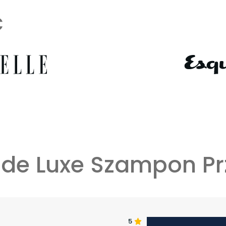
ć
ox de Luxe Szampon P
5