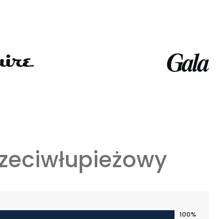
rzeciwłupieżowy
100%