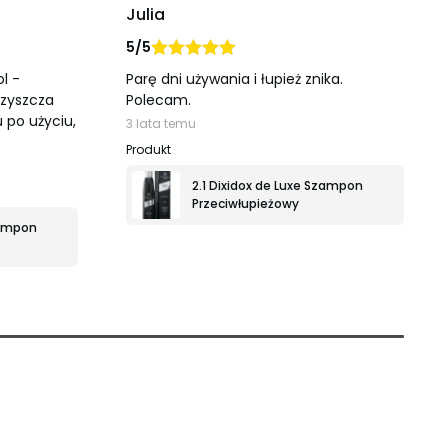
Julia
5/5
Oceniono
na
l -
Parę dni używania i łupież znika.
5
czyszcza
Polecam.
 po użyciu,
3 lata temu
2.1 Dixidox de Luxe Szampon
Przeciwłupieżowy
zampon