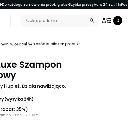
Do każdego zamówienia próbki gratis
Szybka przesyłka w 24h z 🌙 InPost
Search Button
Search
0
for:
| 548 osób kupiło ten produkt
ęknymi włosami
Nazwa użytkownika
e Luxe Szampon
żowy
Hasło
Zapamiętaj mnie
y i łupież. Działa nawilżająco.
y (wysyłka 24h)
(rabat: 35%)
atnich 30 dni:
120.00
zł
.