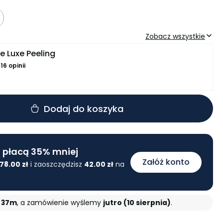
Zobacz wszystkie
de Luxe Peeling
z
16 opinii
 De Luxe Szampon Intense
Dodaj do koszyka
z
76 opinii
 de Luxe Maska Keratin
i płacą 35% mniej
24 opinii
Załóż konto
78.00
zł
i zaoszczędzisz
42.00
zł
na
i 37m
, a zamówienie wyślemy
jutro (10 sierpnia)
.