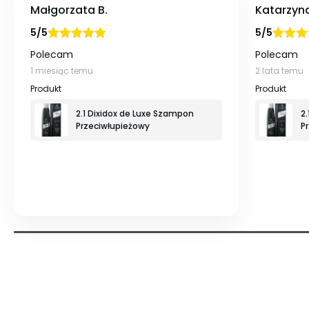
Małgorzata B.
Katarzyn
5/5
5/5
Oceniono
na
Ocenio
Polecam
Polecam
5
5
1 miesiąc temu
2 lata temu
2.1 Dixidox de Luxe Szampon
2
Przeciwłupieżowy
P