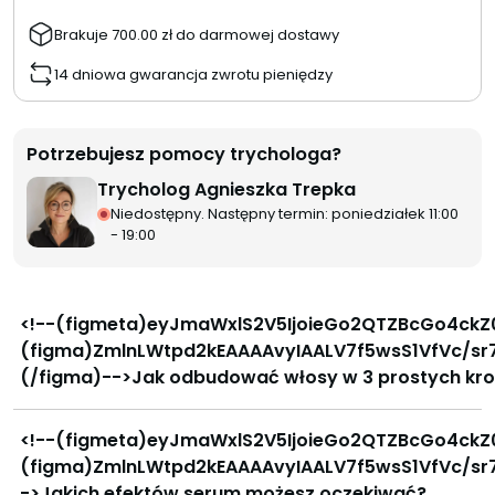
Brakuje
700.00
zł
do darmowej dostawy
14 dniowa gwarancja zwrotu pieniędzy
Potrzebujesz pomocy trychologa?
Trycholog Agnieszka Trepka
Niedostępny. Następny termin: poniedziałek 11:00
- 19:00
<!--(figmeta)eyJmaWxlS2V5IjoieGo2QTZBcGo4ckZ0VWswUFhMRzhYVyIsInBhc3RlSUQiOjMyMDAzMjUyNSwiZGF0YVR5cGUiOiJzY2VuZSJ9Cg==(/figmeta)--><!--(figma)ZmlnLWtpd2kEAAAAvyIAALV7f5wsS1VfVc/sr7v33veTx3uIiIiIiPp+8d4DEent6dnpuzPT/bp7du99IkPvTO9uvzs7M0zP7L37RARCiCGIiPokiAQJUUSjqPgrQUVi1CSKvxERfyEakxhjfhljjMn3W9W/5u59fvJP7udzp06dOnXq1KlzTp2q6n1SduI0jQ7j8HQaC3HLJdfp9oPQ9EOBf123YfetltndtgNUZS+w/UrdUNR2twG4FjjbXbMNqB6EV9o2gBUF9AObvFYVreLcD3Ycr+/bbddkz7WuGzrNK/2g5fbajX7P2/bNBvuvZ2C/4XZZ38jrvt307aAF1LnAsrt2H2iv1X+0Z/tXgNysIn3baxN5vuE0mygvWG3H7ob9LR+jW2ZA2S6a15MU07kMWJBYmoMB1AKUb5uNvttVLISq7PlOSGlkdzKMvaMojUFmoSm0ORsQddxdBcq9ZDxMxof+YkSartt9zPZdNAi3odrJQev9TjTaQImGa/U6kA+gtMzurhkAMrZ9t+cBqDV9s0O6+pbrtm2z23c92zdDx+0CubJrW6HrA1qlnlGutR3Fdt1utx0vILjhgwgLqFbonG9v99qm3/fc9pVtxWQTQ3UbdgOKK+nOh/ZlinQhaDsWEReDK50tl6t9i9PFYF2FvTUIHWuHqrotaJme3d9zwlY/63u75Xa74KkEvCM4iqbxXjI/CuPrc62D9eDRnunbaBWluLLhmB1XWZgR+o4SCCaCaq2oNtw9Sl6/meQrnumb7TZsDebQ6fvOdovCrC6j23aT2LWtUTwedrAqkNAzg6AftsB0m5YGX/A7yr5lw/R3bI5odHrt0NH2VaOqocmtns+muuW23aK20ua4qs9qAFtRkFoc9Gi4jW0b9XXdJa9uwIr8tkne5wK3GfYVD9Q2W6bfKGrKrm3f1itwwb5stXuBtoeLrR5xtwRm2CuM5FY1CoDb2r2O03UDJ+QQt3tRMs4WYi1w2w41LqCchvIWLSowskCxVPqAdQIkCkqnNQFXK3Agytav7nRMNbMVeMglB8Cqc4zIEwyiUayVjtDh26Gl9N10OD3ZdNpqkNBR61mzDw7iQSZo3YFF+QgcJkwAjaLhu15ZlU0X9o0F7Db6W+0e5TK2TGtnGVWjBVrKjVdd2Iejo5joeXAtlLLt7ikAIoRahgCG0O5bpkfnrJe1ftP1LeX6K2TaiAeTWTRPJmP0yR0cI2NZoU7AEtN1duzSyIzu4ng/nvXGyTxFH9/kNITnXLbbAQAJiRDaqBfDmozT+ayyaFhM4AXblbiyYzKeGRgjU2ktsEw1gXoTHBt93WMlqyjq1WA+m1yNzVFyOEaHgpmAlzsqKEu3F2agoYmtaIrh8/lhKmq1ZeHNhun77p4yIU6ipqv2oz2njZgJNwSynplJn8udaTB37wKVCXdpklC2DsKwEm3L3rXJQ+ZDG1uTySiOxu40ztVf73W1+WMi6BYgQgCWQW8r9E0FG5eVVyhrUNNvTWbJE5PxPBqhexYgKtqFpSj/My71EPWajpKw7L0bz+YJDJs410NTpeuWG4ZuB5DRmSzS2FrM0skM/t+wmyYCChqE5bsB7NjxAUv7ik3DxuKjZmD3VUN5JqaCAGPBgFCveyqorKCwnDag1Q7DFLus7cJjJrNOMptxnMIUlXpRSgXAexFV7O52SFsxGlF6pJ3SsBCMgRKlJUnluNrw6l53GyhxybNZymCXheE1uNvW7OvTyWx+o7HWsBcgHCITyCxS5Ig9p6HGlzmiZeeKbkenk8V8e5YMNZO6tt+KYksBDW3OtbKPF83n8WyMJlA5njJFxDcV56RatsV84sdp8gRYFypS4ijNFHLIAoL9n47iIM4mBdX7gZtFj9A2ucLSgnXotUbKggSlazHa1kK747m+qdKVes4GWprHhYrOBGGAMg+hGDoaXNXrUwjbQvh6DGpTEkjsHtiNFayplV2C/IzatK40kTVZQIhZRrvylLSFpmtmL2ROg1mg+6VFOk8OTlF9yp6eadl9uKzOqWqqW6C1riIRkMihAucxux+6cH417yUEjASL4nQ8JCOosQU0jIhjGDr8XWtwJdcL/MT2sS59prOoy56vtMK9AGXNarsq16g7nHpUYXHe7fZh/YpMmE2w6YdOx0YIRF12XOTDfTVPQ8O6oYZeLe7egOu6ARsSyVZ0TeUvq6DyMC8aYh491xu+Se/ZQNuOfSXvdg7VXVdnXpvhLBqnSSnjMxCake6EfUQyBOlsmxcNJ4AF7doAZRNJM0oD2Ruy56bvFhlPrYLKI1q9gtOxa6WCKYLXqtcLWhqXMVsrMTmv9RKlWW2UiILTOSbMGpdx2iwxOafzJUpzulAiCk4XtaBYBhDlzG5ZQub8bl3Capa3LeEKrrerkTJsxvSOKi7neWcVqVk+rYoqON4FN3asPttQezoyCJyKzC68Wx0t7kaO6CKnKDH32FGKk4Re8XUcpKzelmOhQZB1XpHI5ypVg1uuTsfQg9ZeNNVJt4RZ0X2XcKs6ehX1tWAwm4xGjWSm/Qx8MsP9W2IPJq3ihO4LJ53TxeIhHH8eo92+7CG+ar+3wIH7sarJ7R4CoDRSnMQwGOA1IUcTbKoKhL+PsJ3J+kxsCHmIH2MfP7UIP3W946HzddTkKX4MHyhQl4hr+Kkd4aeuOAXzyRQdBoTFrpDTifYyEBidaD5Lrgu5enzvvajL43vvQ2Ec33s/itrxfUTWj+8jcuX4PiJXvWiGWO6MhzH6GYeLZCjCCtPNPNdD40k0WsToIxcq73uGMJrQUjc6joWsHUTHyegU9DLlNgHAAJN5Opgl0zlqNdLuRrMkQpfFcTxLBs3kcDGDarExZEcWAUtw1DYt3XZDHcsBq2GWuwbTaAA7W+rrIfdwsZ7Z1iZDcyvL8m/CoMnF5QSrHJDc4XCpYOzRsDC1vtXeVjRNYV9lF7iEyvslin5eMTwbOThFrwHRL2rM7nCUJ7gCFCa7DXC1wt/L9V4VC9kffpEEYuMGoOQJlJKxOAWVA5tW1i+RT6qY24yjuVLwH0kPaT+ahHW/p0gyKQzLC4ivURqUSkCUK9kFwGrgdJkerbl+o4ty3Wz6bN9odFV8ONftdSjSJk55Jsrz2IQ4pQsNX
<!--(figmeta)eyJmaWxlS2V5IjoieGo2QTZBcGo4ckZ0VWswUFhMRzhYVyIsInBhc3RlSUQiOjQ0NDI1NDUxMCwiZGF0YVR5cGUiOiJzY2VuZSJ9Cg==(/figmeta)--><!--(figma)ZmlnLWtpd2kEAAAAvyIAALV7f5wsS1VfVc/sr7v33veTx3uIiIiIiPp+8d4DEent6dnpuzPT/bp7du99IkPvTO9uvzs7M0zP7L37RARCiCGIiPokiAQJUUSjqPgrQUVi1CSKvxERfyEakxhjfhljjMn3W9W/5u59fvJP7udzp06dOnXq1KlzTp2q6n1SduI0jQ7j8HQaC3HLJdfp9oPQ9EOBf123YfetltndtgNUZS+w/UrdUNR2twG4FjjbXbMNqB6EV9o2gBUF9AObvFYVreLcD3Ycr+/bbddkz7WuGzrNK/2g5fbajX7P2/bNBvuvZ2C/4XZZ38jrvt307aAF1LnAsrt2H2iv1X+0Z/tXgNysIn3baxN5vuE0mygvWG3H7ob9LR+jW2ZA2S6a15MU07kMWJBYmoMB1AKUb5uNvttVLISq7PlOSGlkdzKMvaMojUFmoSm0ORsQddxdBcq9ZDxMxof+YkSartt9zPZdNAi3odrJQev9TjTaQImGa/U6kA+gtMzurhkAMrZ9t+cBqDV9s0O6+pbrtm2z23c92zdDx+0CubJrW6HrA1qlnlGutR3Fdt1utx0vILjhgwgLqFbonG9v99qm3/fc9pVtxWQTQ3UbdgOKK+nOh/ZlinQhaDsWEReDK50tl6t9i9PFYF2FvTUIHWuHqrotaJme3d9zwlY/63u75Xa74KkEvCM4iqbxXjI/CuPrc62D9eDRnunbaBWluLLhmB1XWZgR+o4SCCaCaq2oNtw9Sl6/meQrnumb7TZsDebQ6fvOdovCrC6j23aT2LWtUTwedrAqkNAzg6AftsB0m5YGX/A7yr5lw/R3bI5odHrt0NH2VaOqocmtns+muuW23aK20ua4qs9qAFtRkFoc9Gi4jW0b9XXdJa9uwIr8tkne5wK3GfYVD9Q2W6bfKGrKrm3f1itwwb5stXuBtoeLrR5xtwRm2CuM5FY1CoDb2r2O03UDJ+QQt3tRMs4WYi1w2w41LqCchvIWLSowskCxVPqAdQIkCkqnNQFXK3Agytav7nRMNbMVeMglB8Cqc4zIEwyiUayVjtDh26Gl9N10OD3ZdNpqkNBR61mzDw7iQSZo3YFF+QgcJkwAjaLhu15ZlU0X9o0F7Db6W+0e5TK2TGtnGVWjBVrKjVdd2Iejo5joeXAtlLLt7ikAIoRahgCG0O5bpkfnrJe1ftP1LeX6K2TaiAeTWTRPJmP0yR0cI2NZoU7AEtN1duzSyIzu4ng/nvXGyTxFH9/kNITnXLbbAQAJiRDaqBfDmozT+ayyaFhM4AXblbiyYzKeGRgjU2ktsEw1gXoTHBt93WMlqyjq1WA+m1yNzVFyOEaHgpmAlzsqKEu3F2agoYmtaIrh8/lhKmq1ZeHNhun77p4yIU6ipqv2oz2njZgJNwSynplJn8udaTB37wKVCXdpklC2DsKwEm3L3rXJQ+ZDG1uTySiOxu40ztVf73W1+WMi6BYgQgCWQW8r9E0FG5eVVyhrUNNvTWbJE5PxPBqhexYgKtqFpSj/My71EPWajpKw7L0bz+YJDJs410NTpeuWG4ZuB5DRmSzS2FrM0skM/t+wmyYCChqE5bsB7NjxAUv7ik3DxuKjZmD3VUN5JqaCAGPBgFCveyqorKCwnDag1Q7DFLus7cJjJrNOMptxnMIUlXpRSgXAexFV7O52SFsxGlF6pJ3SsBCMgRKlJUnluNrw6l53GyhxybNZymCXheE1uNvW7OvTyWx+o7HWsBcgHCITyCxS5Ig9p6HGlzmiZeeKbkenk8V8e5YMNZO6tt+KYksBDW3OtbKPF83n8WyMJlA5njJFxDcV56RatsV84sdp8gRYFypS4ijNFHLIAoL9n47iIM4mBdX7gZtFj9A2ucLSgnXotUbKggSlazHa1kK747m+qdKVes4GWprHhYrOBGGAMg+hGDoaXNXrUwjbQvh6DGpTEkjsHtiNFayplV2C/IzatK40kTVZQIhZRrvylLSFpmtmL2ROg1mg+6VFOk8OTlF9yp6eadl9uKzOqWqqW6C1riIRkMihAucxux+6cH417yUEjASL4nQ8JCOosQU0jIhjGDr8XWtwJdcL/MT2sS59prOoy56vtMK9AGXNarsq16g7nHpUYXHe7fZh/YpMmE2w6YdOx0YIRF12XOTDfTVPQ8O6oYZeLe7egOu6ARsSyVZ0TeUvq6DyMC8aYh491xu+Se/ZQNuOfSXvdg7VXVdnXpvhLBqnSSnjMxCake6EfUQyBOlsmxcNJ4AF7doAZRNJM0oD2Ruy56bvFhlPrYLKI1q9gtOxa6WCKYLXqtcLWhqXMVsrMTmv9RKlWW2UiILTOSbMGpdx2iwxOafzJUpzulAiCk4XtaBYBhDlzG5ZQub8bl3Capa3LeEKrrerkTJsxvSOKi7neWcVqVk+rYoqON4FN3asPttQezoyCJyKzC68Wx0t7kaO6CKnKDH32FGKk4Re8XUcpKzelmOhQZB1XpHI5ypVg1uuTsfQg9ZeNNVJt4RZ0X2XcKs6ehX1tWAwm4xGjWSm/Qx8MsP9W2IPJq3ihO4LJ53TxeIhHH8eo92+7CG+ar+3wIH7sarJ7R4CoDRSnMQwGOA1IUcTbKoKhL+PsJ3J+kxsCHmIH2MfP7UIP3W946HzddTkKX4MHyhQl4hr+Kkd4aeuOAXzyRQdBoTFrpDTifYyEBidaD5Lrgu5enzvvajL43vvQ2Ec33s/itrxfUTWj+8jcuX4PiJXvWiGWO6MhzH6GYeLZCjCCtPNPNdD40k0WsToIxcq73uGMJrQUjc6joWsHUTHyegU9DLlNgHAAJN5Opgl0zlqNdLuRrMkQpfFcTxLBs3kcDGDarExZEcWAUtw1DYt3XZDHcsBq2GWuwbTaAA7W+rrIfdwsZ7Z1iZDcyvL8m/CoMnF5QSrHJDc4XCpYOzRsDC1vtXeVjRNYV9lF7iEyvslin5eMTwbOThFrwHRL2rM7nCUJ7gCFCa7DXC1wt/L9V4VC9kffpEEYuMGoOQJlJKxOAWVA5tW1i+RT6qY24yjuVLwH0kPaT+ahHW/p0gyKQzLC4ivURqUSkCUK9kFwGrgdJkerbl+o4ty3Wz6bN9odFV8ONftdSjSJk55Jsrz2IQ4pQsNXV5s6fIW