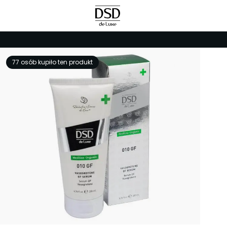
77 osób kupiło ten produkt