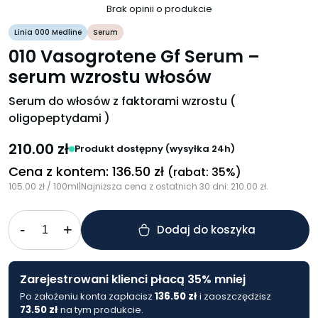
Brak opinii o produkcie
Linia 000 Medline
Serum
010 Vasogrotene Gf Serum –
serum wzrostu włosów
Serum do włosów z faktorami wzrostu (
oligopeptydami )
210.00
zł
Produkt dostępny (wysyłka 24h)
Cena z kontem:
136.50
zł
(rabat: 35%)
105.00
zł
/ 100ml
|
Najniższa cena z ostatnich 30 dni:
210.00
zł
.
-
+
Dodaj do koszyka
Zarejestrowani klienci płacą 35% mniej
Po założeniu konta zapłacisz
136.50
zł
i zaoszczędzisz
73.50
zł
na tym produkcie.