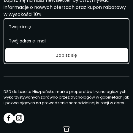
Zapisz się na nasz newsletter by otrzymywać
informacje o nowych ofertach oraz kupon rabatowy
w wysokości 10%
I
m
i
E
ę
m
a
i
Zapisz się
l
*
DSD de Luxe to Hiszpańska marka preparatów trychologicznych
wykorzystywanych zarówno przez trychologów w gabinetach jak
i pozwalających na prowadzenie samodzielnej kuracji w domu.