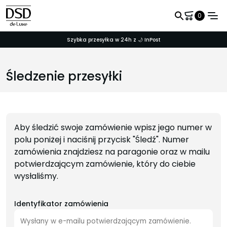
0
Szybka przesyłka w 24h z 🌙 InPost
Śledzenie przesyłki
Nazwa użytkownika
Hasło
Aby śledzić swoje zamówienie wpisz jego numer w
polu poniżej i naciśnij przycisk "Śledź". Numer
Zapamiętaj mnie
zamówienia znajdziesz na paragonie oraz w mailu
potwierdzającym zamówienie, który do ciebie
wysłaliśmy.
Identyfikator zamówienia