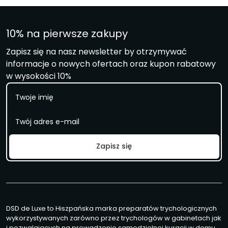
10% na pierwsze zakupy
Zapisz się na nasz newsletter by otrzymywać
informacje o nowych ofertach oraz kupon rabatowy
w wysokości 10%
I
m
i
E
ę
m
a
i
Zapisz się
l
*
DSD de Luxe to Hiszpańska marka preparatów trychologicznych
wykorzystywanych zarówno przez trychologów w gabinetach jak
i pozwalających na prowadzenie samodzielnej kuracji w domu.