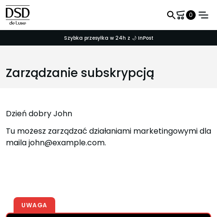
0
Szybka przesyłka w 24h z 🌙 InPost
Zarządzanie subskrypcją
Nazwa użytkownika
Dzień dobry
John
Hasło
Tu możesz zarządzać działaniami marketingowymi dla
Zapamiętaj mnie
maila
john@example.com
.
UWAGA